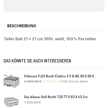
BESCHREIBUNG
Teller Bali 21 x 21 cm 36St. weiß, 100% Porzellan
DAS KÖNNTE SIE AUCH INTERESSIEREN
Fritteuse FL62 North Elektro 2 X 8-10L 60 X 60 X 30(38) Cm
2.550,00
€
1.770,00
€
(
2.106,30
€
inkl. MwSt)
Gas Wasser Grill North T20 77 X 63 X 43 Cm
1.435,00
€