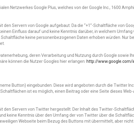
zialen Netzwerkes Google Plus, welches von der Google Inc., 1600 Amph
t den Servern von Google aufgebaut. Da die “+1”-Schaltfläche von Goog
keinen Einfluss darauf und keine Kenntnis darüber, in welchem Umfang 
die Schaltfläche keine personenbezogenen Daten erhoben würden. Nur be
et.
atenerhebung, deren Verarbeitung und Nutzung durch Google sowie Ih
häre können die Nutzer Googles hier erlangen:
http://www.google.com/i
tmeme Button) eingebunden. Diese wird angeboten durch die Twitter Inc.
 Schaltflächen ist es möglich, einen Beitrag oder eine Seite dieses Web
 den Servern von Twitter hergestellt. Der Inhalt des Twitter-Schaltflä
s und keine Kenntnis über den Umfang der von Twitter über die Schaltfl
 jeweiligen Webseite beim Bezug des Buttons mit übermittelt, aber nicht