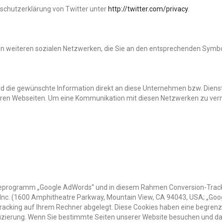
nschutzerklärung von Twitter unter
http://twitter.com/privacy
.
on weiteren sozialen Netzwerken, die Sie an den entsprechenden Symb
d die gewünschte Information direkt an diese Unternehmen bzw. Dienst
en Webseiten. Um eine Kommunikation mit diesen Netzwerken zu vermei
beprogramm „Google AdWords” und in diesem Rahmen Conversion-Track
e Inc. (1600 Amphitheatre Parkway, Mountain View, CA 94043, USA; „Goog
-Tracking auf Ihrem Rechner abgelegt. Diese Cookies haben eine begren
ifizierung. Wenn Sie bestimmte Seiten unserer Website besuchen und da