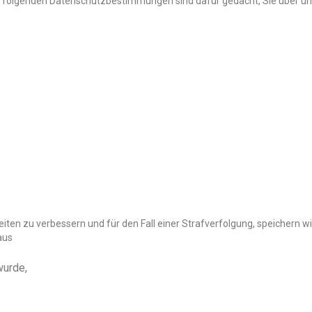
 Die folgenden Datenschutzbestimmungen sind dafür gedacht, Sie über
iten zu verbessern und für den Fall einer Strafverfolgung, speichern w
aus
wurde,