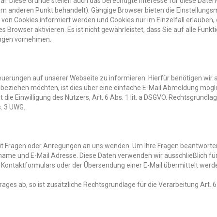
ar. Diese Gründe stellen auch das berechtigte Interesse für diese Datenv
 anderen Punkt behandelt). Gängige Browser bieten die Einstellungsmö
n von Cookies informiert werden und Cookies nur im Einzelfall erlaube
Browser aktivieren. Es ist nicht gewährleistet, dass Sie auf alle Fun
ungen vornehmen.
 Neuerungen auf unserer Webseite zu informieren. Hierfür benötigen wir 
beziehen möchten, ist dies über eine einfache E-Mail Abmeldung mögli
ie Einwilligung des Nutzers, Art. 6 Abs. 1 lit. a DSGVO. Rechtsgrundla
s. 3 UWG.
t mit Fragen oder Anregungen an uns wenden. Um Ihre Fragen beantwor
me und E-Mail Adresse. Diese Daten verwenden wir ausschließlich für 
ontaktformulars oder der Übersendung einer E-Mail übermittelt werden, i
ages ab, so ist zusätzliche Rechtsgrundlage für die Verarbeitung Art. 6 