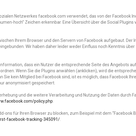
ozialen Netzwerkes facebook.com verwendet, das von der Facebook Inc.,
“Daumen-hoch” Zeichen erkennbar. Eine Übersicht über die Social Plugins
ischen Ihrem Browser und den Servern von Facebook aufgebaut. Der Inh
eingebunden. Wir haben daher leider weder Einfluss noch Kenntnis über
 Information, dass ein Nutzer die entsprechende Seite des Angebots au
dnen. Wenn Sie die Plugins anwählen (anklicken), wird die entspreche
Sie kein Mitglied bei Facebook sind, ist es möglich, dass Facebook Ihre
nur anonymisiert gespeichert.
hebung und die weitere Verarbeitung und Nutzung der Daten durch F
ww.facebook.com/policy.php
.
d-ons für Ihren Browser zu blocken, zum Beispiel mit dem “Facebook Bl
erst-facebook-tracking-345091/
.