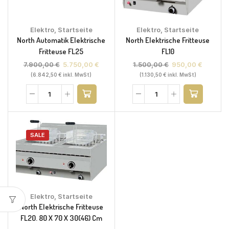
Elektro
,
Startseite
Elektro
,
Startseite
North Automatik Elektrische
North Elektrische Fritteuse
Fritteuse FL25
FL10
7.900,00
€
5.750,00
€
1.500,00
€
950,00
€
(
6.842,50
€
inkl. MwSt)
(
1.130,50
€
inkl. MwSt)
SALE
Elektro
,
Startseite
North Elektrische Fritteuse
FL20. 80 X 70 X 30(46) Cm