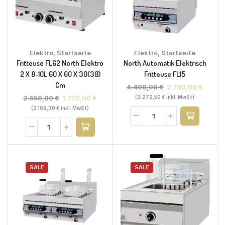
Elektro
,
Startseite
Elektro
,
Startseite
Fritteuse FL62 North Elektro
North Automatik Elektrisch
2 X 8-10L 60 X 60 X 30(38)
Fritteuse FL15
Cm
4.400,00
€
2.750,00
€
2.550,00
€
1.770,00
€
(
3.272,50
€
inkl. MwSt)
(
2.106,30
€
inkl. MwSt)
SALE
SALE