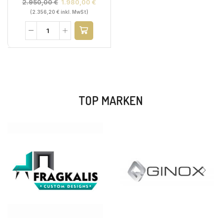
2.950,00
€
1.980,00
€
(
2.356,20
€
inkl. MwSt)
TOP MARKEN