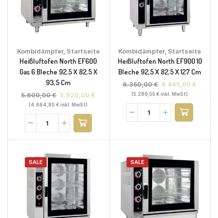
Kombidämpfer
,
Startseite
Kombidämpfer
,
Startseite
Heißluftofen North EF600
Heißluftofen North EF900 10
Gas 6 Bleche 92,5 X 82,5 X
Bleche 92,5 X 82,5 X 127 Cm
93,5 Cm
6.350,00
€
4.445,00
€
5.600,00
€
3.920,00
€
(
5.289,55
€
inkl. MwSt)
(
4.664,80
€
inkl. MwSt)
SALE
SALE