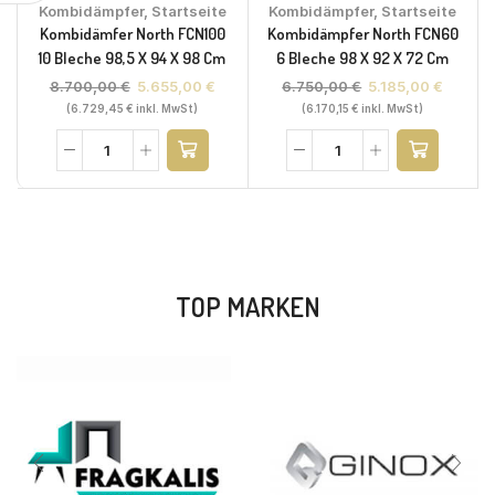
Kombidämpfer
,
Startseite
Kombidämpfer
,
Startseite
Kombidämfer North FCN100
Kombidämpfer North FCN60
10 Bleche 98,5 X 94 X 98 Cm
6 Bleche 98 X 92 X 72 Cm
8.700,00
€
5.655,00
€
6.750,00
€
5.185,00
€
(
6.729,45
€
inkl. MwSt)
(
6.170,15
€
inkl. MwSt)
TOP MARKEN