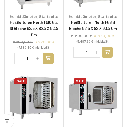
Kombidämpfer
,
Startseite
Kombidämpfer
,
Startseite
Heißluftofen North FG10 Gas
Heißluftofen North FG6 6
10 Bleche 92,5 X 82,5 X 93,5
Bleche 92,5 X 82 X 93,5 Cm
Cm
6.600,00
€
4.620,00
€
9.100,00
€
6.370,00
€
(
5.497,80
€
inkl. MwSt)
(
7.580,30
€
inkl. MwSt)
SALE
SALE