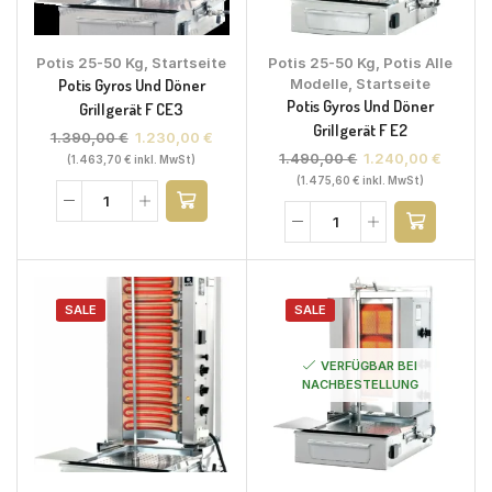
Potis 25-50 Kg
,
Startseite
Potis 25-50 Kg
,
Potis Alle
Potis Gyros Und Döner
Modelle
,
Startseite
Potis Gyros Und Döner
Grillgerät F CE3
Grillgerät F E2
1.390,00
€
1.230,00
€
1.490,00
€
1.240,00
€
(
1.463,70
€
inkl. MwSt)
(
1.475,60
€
inkl. MwSt)
SALE
SALE
VERFÜGBAR BEI
NACHBESTELLUNG