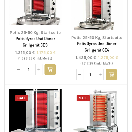
Potis 25-50 Kg
,
Startseite
Potis 25-50 Kg
,
Startseite
Potis Gyros Und Döner
Potis Gyros Und Döner
Grillgerät CE3
Grillgerät CE4
1.315,00
€
1.175,00
€
1.435,00
€
1.275,00
€
(
1.398,25
€
inkl. MwSt)
(
1.517,25
€
inkl. MwSt)
SALE
SALE