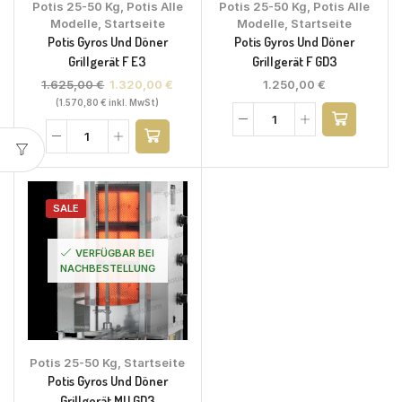
Potis 25-50 Kg
,
Potis Alle
Potis 25-50 Kg
,
Potis Alle
Modelle
,
Startseite
Modelle
,
Startseite
Potis Gyros Und Döner
Potis Gyros Und Döner
Grillgerät F E3
Grillgerät F GD3
1.625,00
€
1.320,00
€
1.250,00
€
(
1.570,80
€
inkl. MwSt)
SALE
VERFÜGBAR BEI
NACHBESTELLUNG
Potis 25-50 Kg
,
Startseite
Potis Gyros Und Döner
Grillgerät MU GD3