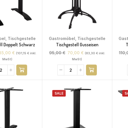
bel
,
Tischgestelle
Gastromöbel
,
Tischgestelle
Gas
ll Doppelt Schwarz
Tischgestell Gusseisen
T
85,00
€
95,00
€
70,00
€
110
(
101,15
€
inkl.
(
83,30
€
inkl.
MwSt)
MwSt)
SALE
S