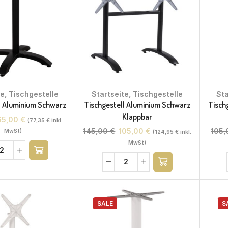
te
,
Tischgestelle
Startseite
,
Tischgestelle
Sta
l Aluminium Schwarz
Tischgestell Aluminium Schwarz
Tisch
Klappbar
65,00
€
(
77,35
€
inkl.
145,00
€
105,00
€
105
MwSt)
(
124,95
€
inkl.
MwSt)
SALE
S