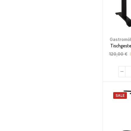
Gastromö
Tischgeste
120,00
€
SALE