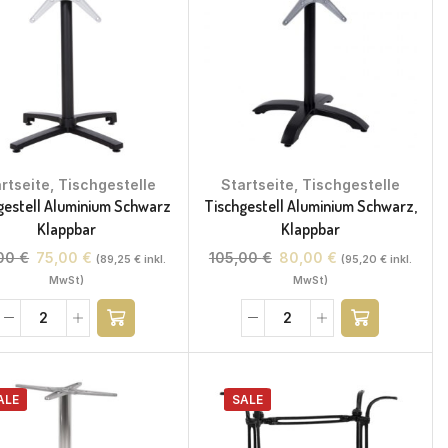
rtseite
,
Tischgestelle
Startseite
,
Tischgestelle
gestell Aluminium Schwarz
Tischgestell Aluminium Schwarz,
Klappbar
Klappbar
,00
€
75,00
€
105,00
€
80,00
€
(
89,25
€
inkl.
(
95,20
€
inkl.
MwSt)
MwSt)
ALE
SALE