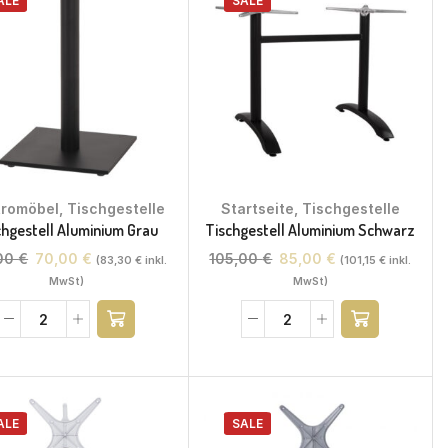
ALE
SALE
tromöbel
,
Tischgestelle
Startseite
,
Tischgestelle
chgestell Aluminium Grau
Tischgestell Aluminium Schwarz
,00
€
70,00
€
105,00
€
85,00
€
(
83,30
€
inkl.
(
101,15
€
inkl.
MwSt)
MwSt)
ALE
SALE