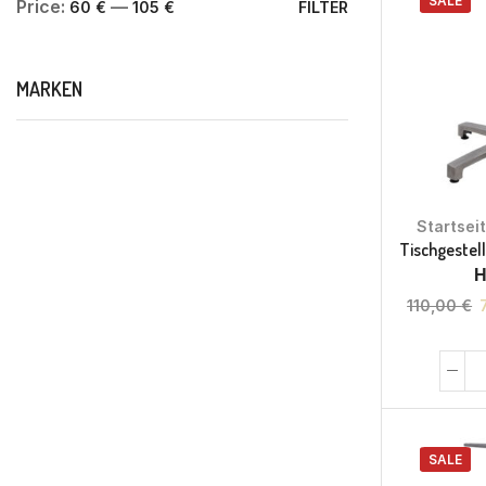
SALE
Price:
—
60 €
105 €
FILTER
MARKEN
Startsei
Tischgestel
Η
110,00
€
SALE