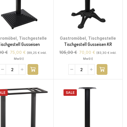
tromöbel
,
Tischgestelle
Gastromöbel
,
Tischgestelle
ischgestell Gusseisen
Tischgestell Gusseisen KR
,00
€
75,00
€
105,00
€
70,00
€
(
89,25
€
inkl.
(
83,30
€
inkl.
MwSt)
MwSt)
ALE
SALE