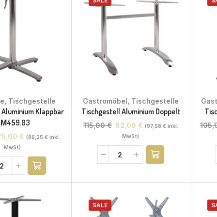
SALE
S
te
,
Tischgestelle
Gastromöbel
,
Tischgestelle
Gas
l Aluminium Klappbar
Tischgestell Aluminium Doppelt
Tis
Μ459.03
115,00
€
82,00
€
105
(
97,58
€
inkl.
75,00
€
MwSt)
(
89,25
€
inkl.
MwSt)
SALE
S