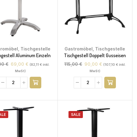
tromöbel
,
Tischgestelle
Gastromöbel
,
Tischgestelle
hgestell Aluminum Einzeln
Tischgestell Doppelt Gusseisen
00
€
69,00
€
115,00
€
90,00
€
(
82,11
€
inkl.
(
107,10
€
inkl.
MwSt)
MwSt)
ALE
SALE