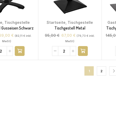
te
,
Tischgestelle
Startseite
,
Tischgestelle
Gas
l Gusseisen Schwarz
Tischgestell Metal
Tisch
69,00
€
95,00
€
67,00
€
145,
(
82,11
€
inkl.
(
79,73
€
inkl.
MwSt)
MwSt)
1
2