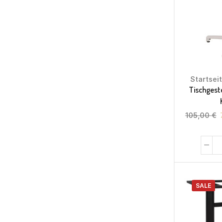
Startsei
Tischgest
105,00
€
SALE