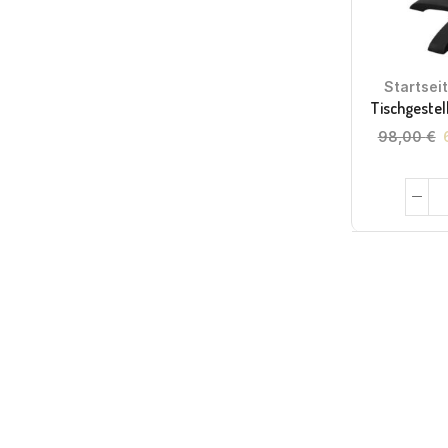
Startsei
Tischgestel
98,00
€