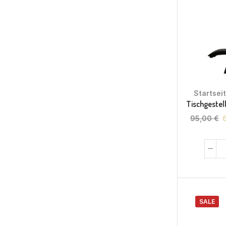
Startsei
Tischgestel
95,00
€
SALE