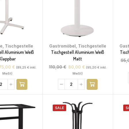
te
,
Tischgestelle
Gastromöbel
,
Tischgestelle
Gas
ell Aluminium Weiß
Tischgestell Aluminium Weiß
Tisc
Klappbar
Matt
95,
75,00
€
110,00
€
80,00
€
(
89,25
€
inkl.
(
95,20
€
inkl.
MwSt)
MwSt)
SALE
S