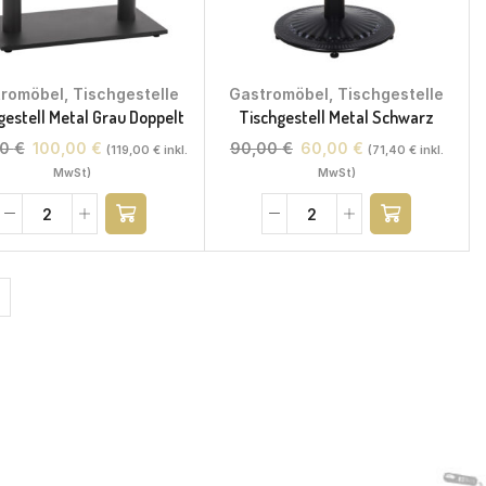
tromöbel
,
Tischgestelle
Gastromöbel
,
Tischgestelle
gestell Metal Grau Doppelt
Tischgestell Metal Schwarz
00
€
100,00
€
90,00
€
60,00
€
(
119,00
€
inkl.
(
71,40
€
inkl.
MwSt)
MwSt)