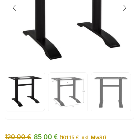
120,00
€
85,00
€
(
101,15
€
inkl. MwSt)