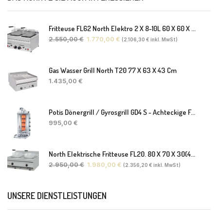
Fritteuse FL62 North Elektro 2 X 8-10L 60 X 60 X 30(38) Cm
2.550,00
€
1.770,00
€
(
2.106,30
€
inkl. MwSt)
Gas Wasser Grill North T20 77 X 63 X 43 Cm
1.435,00
€
Potis Dönergrill / Gyrosgrill GD4 S - Achteckige Fettwanne-Ohne Schaufel
995,00
€
North Elektrische Fritteuse FL20. 80 X 70 X 30(46) Cm
2.950,00
€
1.980,00
€
(
2.356,20
€
inkl. MwSt)
UNSERE DIENSTLEISTUNGEN