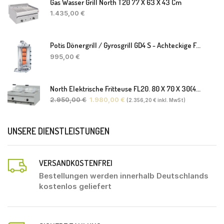
Gas Wasser Grill North T20 77 X 63 X 43 Cm
1.435,00
€
Potis Dönergrill / Gyrosgrill GD4 S - Achteckige Fettwanne-Ohne Schaufel
995,00
€
North Elektrische Fritteuse FL20. 80 X 70 X 30(46) Cm
2.950,00
€
1.980,00
€
(
2.356,20
€
inkl. MwSt)
UNSERE DIENSTLEISTUNGEN
VERSANDKOSTENFREI
Bestellungen werden innerhalb Deutschlands
kostenlos geliefert