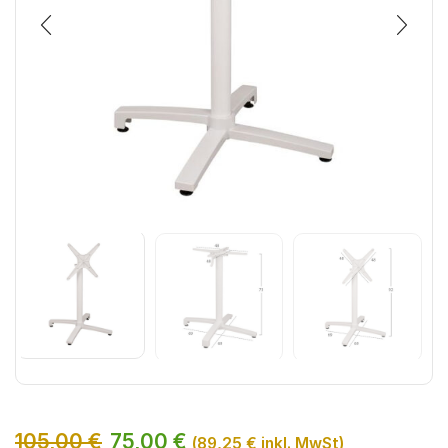
105,00
€
75,00
€
(
89,25
€
inkl. MwSt)