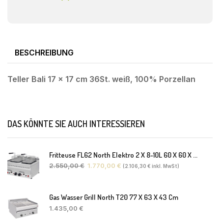
BESCHREIBUNG
Teller Bali 17 x 17 cm 36St. weiß, 100% Porzellan
DAS KÖNNTE SIE AUCH INTERESSIEREN
Fritteuse FL62 North Elektro 2 X 8-10L 60 X 60 X 30(38) Cm
2.550,00
€
1.770,00
€
(
2.106,30
€
inkl. MwSt)
Gas Wasser Grill North T20 77 X 63 X 43 Cm
1.435,00
€