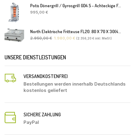
Potis Dönergrill / Gyrosgrill GD4 S - Achteckige Fettwanne-Ohne Schaufel
995,00
€
North Elektrische Fritteuse FL20. 80 X 70 X 30(46) Cm
2.950,00
€
1.980,00
€
(
2.356,20
€
inkl. MwSt)
UNSERE DIENSTLEISTUNGEN
VERSANDKOSTENFREI
Bestellungen werden innerhalb Deutschlands
kostenlos geliefert
SICHERE ZAHLUNG
PayPal