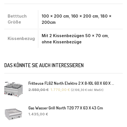
Betttuch
100 x 200 cm
,
160 x 200 cm
,
180 x
Größe
200cm
Mit 2 Kissenbezügen 50 x 70 cm
,
Kissenbezug
ohne Kissenbezüge
DAS KÖNNTE SIE AUCH INTERESSIEREN
Fritteuse FL62 North Elektro 2 X 8-10L 60 X 60 X 30(38) Cm
2.550,00
€
1.770,00
€
(
2.106,30
€
inkl. MwSt)
Gas Wasser Grill North T20 77 X 63 X 43 Cm
1.435,00
€