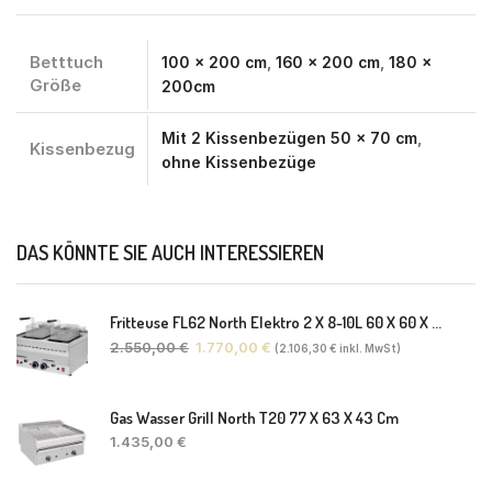
Betttuch
100 x 200 cm
,
160 x 200 cm
,
180 x
Größe
200cm
Mit 2 Kissenbezügen 50 x 70 cm
,
Kissenbezug
ohne Kissenbezüge
DAS KÖNNTE SIE AUCH INTERESSIEREN
Fritteuse FL62 North Elektro 2 X 8-10L 60 X 60 X 30(38) Cm
2.550,00
€
1.770,00
€
(
2.106,30
€
inkl. MwSt)
Gas Wasser Grill North T20 77 X 63 X 43 Cm
1.435,00
€