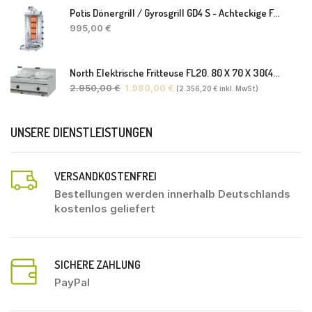
Potis Dönergrill / Gyrosgrill GD4 S - Achteckige Fettwanne-Ohne Schaufel
995,00
€
North Elektrische Fritteuse FL20. 80 X 70 X 30(46) Cm
2.950,00
€
1.980,00
€
(
2.356,20
€
inkl. MwSt)
UNSERE DIENSTLEISTUNGEN
VERSANDKOSTENFREI
Bestellungen werden innerhalb Deutschlands
kostenlos geliefert
SICHERE ZAHLUNG
PayPal