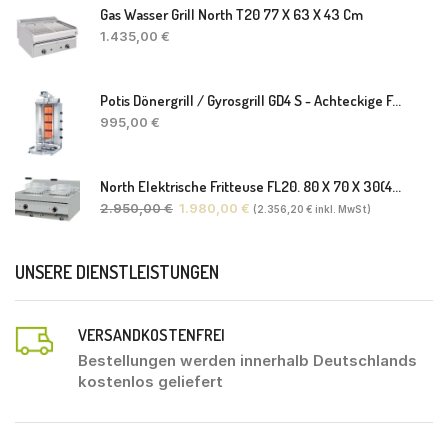
Gas Wasser Grill North T20 77 X 63 X 43 Cm
1.435,00
€
Potis Dönergrill / Gyrosgrill GD4 S - Achteckige Fettwanne-Ohne Schaufel
995,00
€
North Elektrische Fritteuse FL20. 80 X 70 X 30(46) Cm
2.950,00
€
1.980,00
€
(
2.356,20
€
inkl. MwSt)
UNSERE DIENSTLEISTUNGEN
VERSANDKOSTENFREI
Bestellungen werden innerhalb Deutschlands
kostenlos geliefert