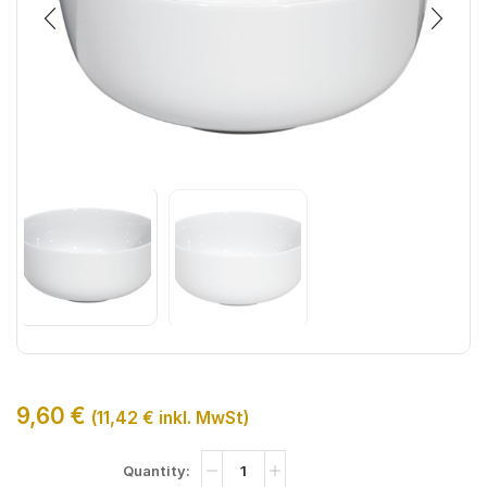
9,60
€
(
11,42
€
inkl. MwSt)