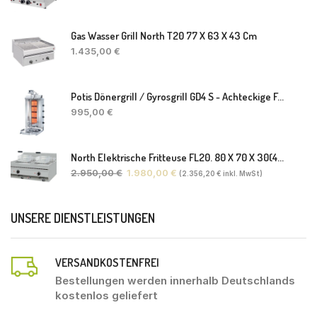
Gas Wasser Grill North T20 77 X 63 X 43 Cm
1.435,00
€
Potis Dönergrill / Gyrosgrill GD4 S - Achteckige Fettwanne-Ohne Schaufel
995,00
€
North Elektrische Fritteuse FL20. 80 X 70 X 30(46) Cm
2.950,00
€
1.980,00
€
(
2.356,20
€
inkl. MwSt)
UNSERE DIENSTLEISTUNGEN
VERSANDKOSTENFREI
Bestellungen werden innerhalb Deutschlands
kostenlos geliefert