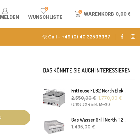
0
0
WARENKORB
0,00
€
MELDEN
WUNSCHLISTE
Call - +49 (0) 40 32596387
DAS KÖNNTE SIE AUCH INTERESSIEREN
Fritteuse FL62 North Elektro 2 X 8-10L 60 X 60 X 30(38) Cm
2.550,00
€
1.770,00
€
(
2.106,30
€
inkl. MwSt)
b
Gas Wasser Grill North T20 77 X 63 X 43 Cm
1.435,00
€