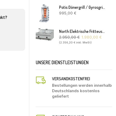
Potis Dönergrill / Gyrosgrill GD4 S - Achteckige Fettwanne-Ohne Schaufel
995,00
€
ukt?
North Elektrische Fritteuse FL20. 80 X 70 X 30(46) Cm
2.950,00
€
1.980,00
€
(
2.356,20
€
inkl. MwSt)
UNSERE DIENSTLEISTUNGEN
VERSANDKOSTENFREI
Bestellungen werden innerhalb
Deutschlands kostenlos
geliefert