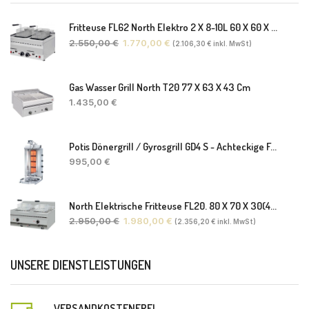
Fritteuse FL62 North Elektro 2 X 8-10L 60 X 60 X 30(38) Cm
2.550,00
€
1.770,00
€
(
2.106,30
€
inkl. MwSt)
Gas Wasser Grill North T20 77 X 63 X 43 Cm
1.435,00
€
Potis Dönergrill / Gyrosgrill GD4 S - Achteckige Fettwanne-Ohne Schaufel
995,00
€
North Elektrische Fritteuse FL20. 80 X 70 X 30(46) Cm
2.950,00
€
1.980,00
€
(
2.356,20
€
inkl. MwSt)
UNSERE DIENSTLEISTUNGEN
VERSANDKOSTENFREI