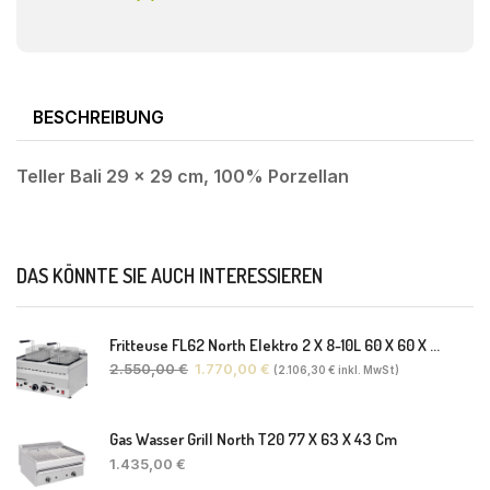
BESCHREIBUNG
Teller Bali 29 x 29 cm, 100% Porzellan
DAS KÖNNTE SIE AUCH INTERESSIEREN
Fritteuse FL62 North Elektro 2 X 8-10L 60 X 60 X 30(38) Cm
2.550,00
€
1.770,00
€
(
2.106,30
€
inkl. MwSt)
Gas Wasser Grill North T20 77 X 63 X 43 Cm
1.435,00
€