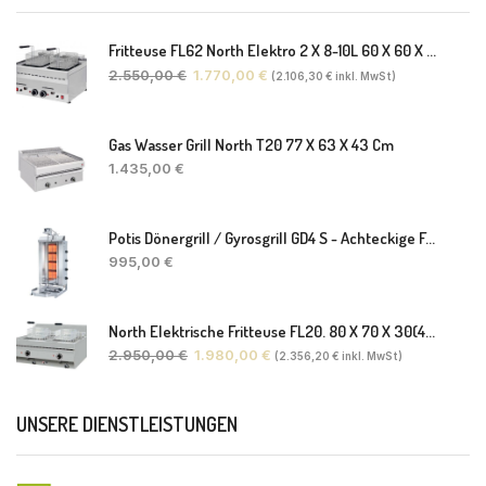
Fritteuse FL62 North Elektro 2 X 8-10L 60 X 60 X 30(38) Cm
2.550,00
€
1.770,00
€
(
2.106,30
€
inkl. MwSt)
Gas Wasser Grill North T20 77 X 63 X 43 Cm
1.435,00
€
Potis Dönergrill / Gyrosgrill GD4 S - Achteckige Fettwanne-Ohne Schaufel
995,00
€
North Elektrische Fritteuse FL20. 80 X 70 X 30(46) Cm
2.950,00
€
1.980,00
€
(
2.356,20
€
inkl. MwSt)
UNSERE DIENSTLEISTUNGEN