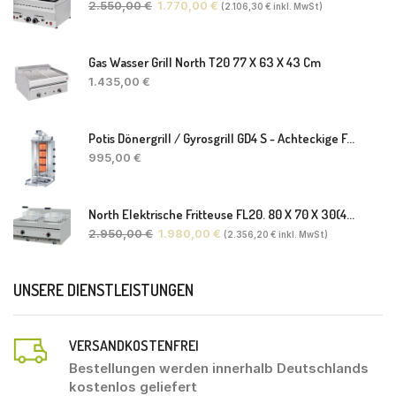
2.550,00
€
1.770,00
€
(
2.106,30
€
inkl. MwSt)
Gas Wasser Grill North T20 77 X 63 X 43 Cm
1.435,00
€
Potis Dönergrill / Gyrosgrill GD4 S - Achteckige Fettwanne-Ohne Schaufel
995,00
€
North Elektrische Fritteuse FL20. 80 X 70 X 30(46) Cm
2.950,00
€
1.980,00
€
(
2.356,20
€
inkl. MwSt)
UNSERE DIENSTLEISTUNGEN
VERSANDKOSTENFREI
Bestellungen werden innerhalb Deutschlands
kostenlos geliefert