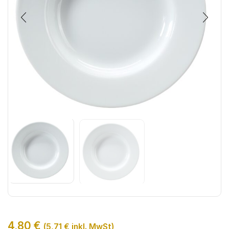
4,80
€
(
5,71
€
inkl. MwSt)