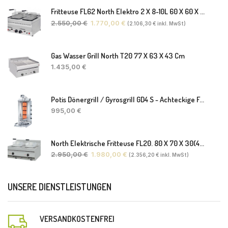
Fritteuse FL62 North Elektro 2 X 8-10L 60 X 60 X 30(38) Cm
2.550,00
€
1.770,00
€
(
2.106,30
€
inkl. MwSt)
Gas Wasser Grill North T20 77 X 63 X 43 Cm
1.435,00
€
Potis Dönergrill / Gyrosgrill GD4 S - Achteckige Fettwanne-Ohne Schaufel
995,00
€
North Elektrische Fritteuse FL20. 80 X 70 X 30(46) Cm
2.950,00
€
1.980,00
€
(
2.356,20
€
inkl. MwSt)
UNSERE DIENSTLEISTUNGEN
VERSANDKOSTENFREI