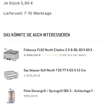
Je Stück 5,90 €
Lieferzeit: 7-10 Werktage
DAS KÖNNTE SIE AUCH INTERESSIEREN
Fritteuse FL62 North Elektro 2 X 8-10L 60 X 60 X 30(38) Cm
2.550,00
€
1.770,00
€
(
2.106,30
€
inkl. MwSt)
Gas Wasser Grill North T20 77 X 63 X 43 Cm
1.435,00
€
Potis Dönergrill / Gyrosgrill GD4 S - Achteckige Fettwanne-Ohne Schaufel
995,00
€