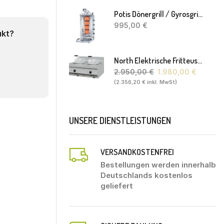
Potis Dönergrill / Gyrosgrill GD4 S - Achteckige Fettwanne-Ohne Schaufel
995,00
€
ukt?
North Elektrische Fritteuse FL20. 80 X 70 X 30(46) Cm
2.950,00
€
1.980,00
€
(
2.356,20
€
inkl. MwSt)
UNSERE DIENSTLEISTUNGEN
VERSANDKOSTENFREI
Bestellungen werden innerhalb
Deutschlands kostenlos
geliefert