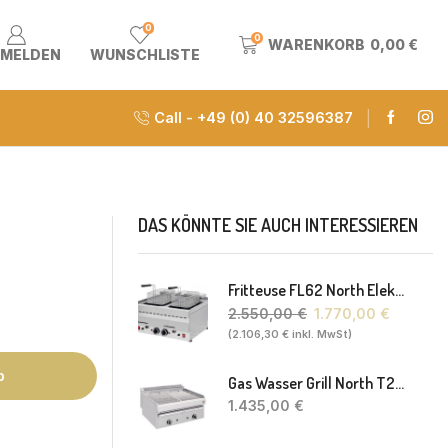
0
0
WARENKORB
0,00
€
MELDEN
WUNSCHLISTE
Call - +49 (0) 40 32596387
DAS KÖNNTE SIE AUCH INTERESSIEREN
Fritteuse FL62 North Elektro 2 X 8-10L 60 X 60 X 30(38) Cm
2.550,00
€
1.770,00
€
(
2.106,30
€
inkl. MwSt)
b
Gas Wasser Grill North T20 77 X 63 X 43 Cm
1.435,00
€