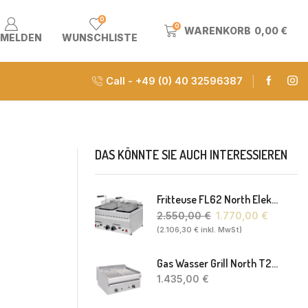
0
0
WARENKORB
0,00
€
MELDEN
WUNSCHLISTE
Call - +49 (0) 40 32596387
DAS KÖNNTE SIE AUCH INTERESSIEREN
Fritteuse FL62 North Elektro 2 X 8-10L 60 X 60 X 30(38) Cm
2.550,00
€
1.770,00
€
(
2.106,30
€
inkl. MwSt)
Gas Wasser Grill North T20 77 X 63 X 43 Cm
1.435,00
€