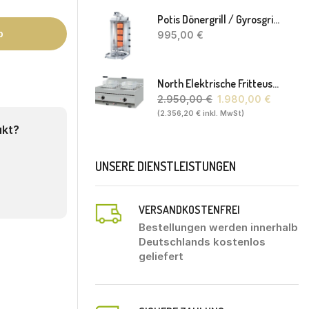
Potis Dönergrill / Gyrosgrill GD4 S - Achteckige Fettwanne-Ohne Schaufel
b
995,00
€
North Elektrische Fritteuse FL20. 80 X 70 X 30(46) Cm
2.950,00
€
1.980,00
€
(
2.356,20
€
inkl. MwSt)
ukt?
UNSERE DIENSTLEISTUNGEN
VERSANDKOSTENFREI
Bestellungen werden innerhalb
Deutschlands kostenlos
geliefert