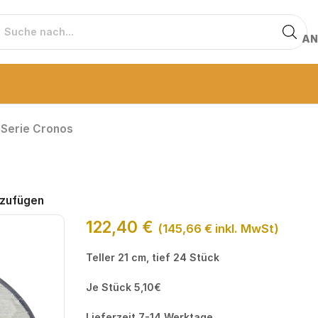
AN
Serie Cronos
nzufügen
122,40
€
(
145,66
€
inkl. MwSt)
Teller 21 cm, tief 24 Stück
Je Stück 5,10€
Lieferzeit 7-14 Werktage