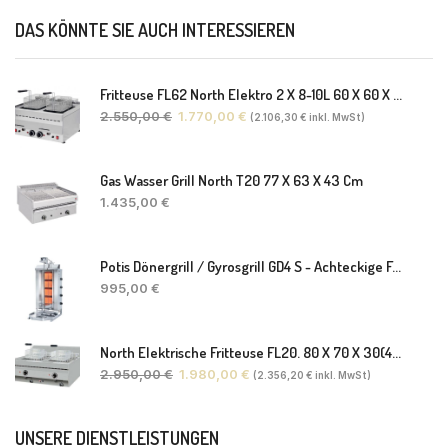
DAS KÖNNTE SIE AUCH INTERESSIEREN
Fritteuse FL62 North Elektro 2 X 8-10L 60 X 60 X 30(38) Cm
2.550,00
€
1.770,00
€
(
2.106,30
€
inkl. MwSt)
Gas Wasser Grill North T20 77 X 63 X 43 Cm
1.435,00
€
Potis Dönergrill / Gyrosgrill GD4 S - Achteckige Fettwanne-Ohne Schaufel
995,00
€
North Elektrische Fritteuse FL20. 80 X 70 X 30(46) Cm
2.950,00
€
1.980,00
€
(
2.356,20
€
inkl. MwSt)
UNSERE DIENSTLEISTUNGEN