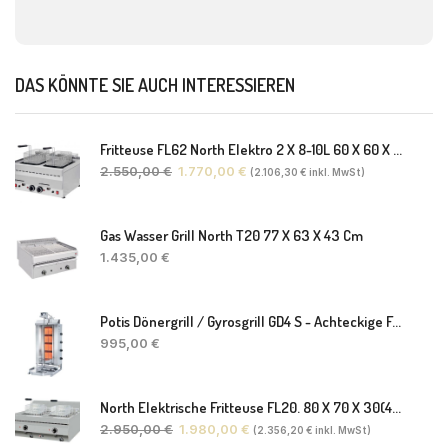
DAS KÖNNTE SIE AUCH INTERESSIEREN
Fritteuse FL62 North Elektro 2 X 8-10L 60 X 60 X 30(38) Cm
2.550,00
€
1.770,00
€
(
2.106,30
€
inkl. MwSt)
Gas Wasser Grill North T20 77 X 63 X 43 Cm
1.435,00
€
Potis Dönergrill / Gyrosgrill GD4 S - Achteckige Fettwanne-Ohne Schaufel
995,00
€
North Elektrische Fritteuse FL20. 80 X 70 X 30(46) Cm
2.950,00
€
1.980,00
€
(
2.356,20
€
inkl. MwSt)