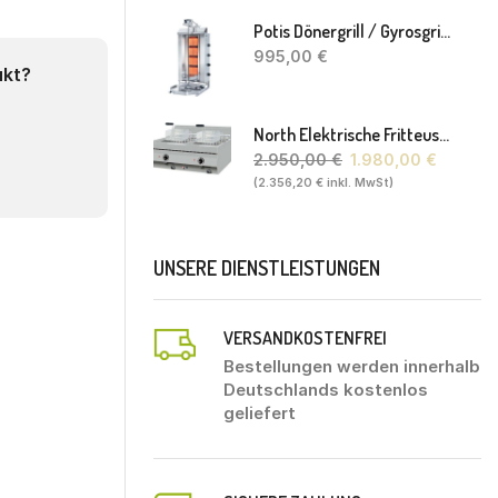
Potis Dönergrill / Gyrosgrill GD4 S - Achteckige Fettwanne-Ohne Schaufel
995,00
€
ukt?
North Elektrische Fritteuse FL20. 80 X 70 X 30(46) Cm
2.950,00
€
1.980,00
€
(
2.356,20
€
inkl. MwSt)
UNSERE DIENSTLEISTUNGEN
VERSANDKOSTENFREI
Bestellungen werden innerhalb
Deutschlands kostenlos
geliefert