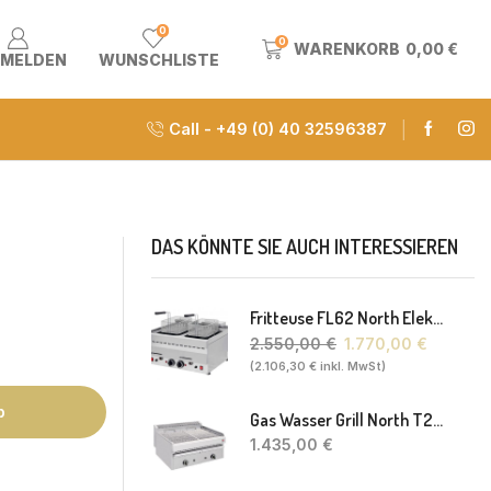
0
0
WARENKORB
0,00
€
MELDEN
WUNSCHLISTE
Call - +49 (0) 40 32596387
DAS KÖNNTE SIE AUCH INTERESSIEREN
Fritteuse FL62 North Elektro 2 X 8-10L 60 X 60 X 30(38) Cm
2.550,00
€
1.770,00
€
(
2.106,30
€
inkl. MwSt)
b
Gas Wasser Grill North T20 77 X 63 X 43 Cm
1.435,00
€