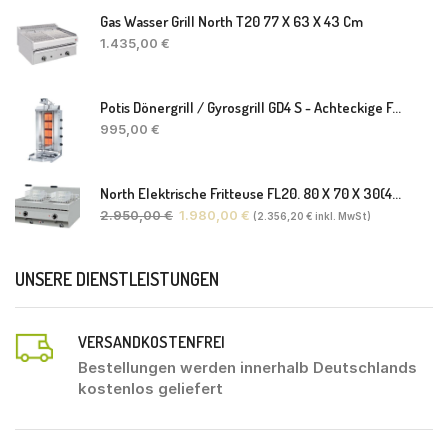
Gas Wasser Grill North T20 77 X 63 X 43 Cm
1.435,00
€
Potis Dönergrill / Gyrosgrill GD4 S - Achteckige Fettwanne-Ohne Schaufel
995,00
€
North Elektrische Fritteuse FL20. 80 X 70 X 30(46) Cm
2.950,00
€
1.980,00
€
(
2.356,20
€
inkl. MwSt)
UNSERE DIENSTLEISTUNGEN
VERSANDKOSTENFREI
Bestellungen werden innerhalb Deutschlands
kostenlos geliefert