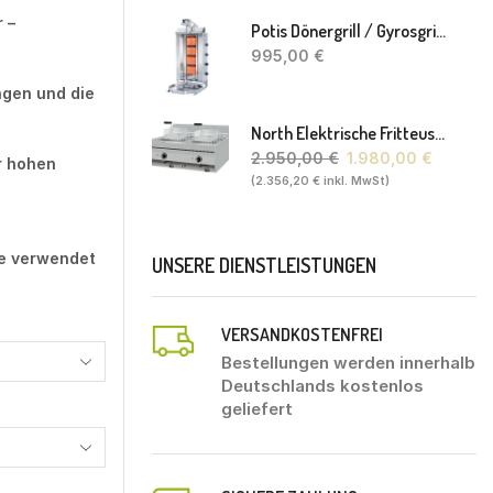
 –
Potis Dönergrill / Gyrosgrill GD4 S - Achteckige Fettwanne-Ohne Schaufel
995,00
€
ngen und die
North Elektrische Fritteuse FL20. 80 X 70 X 30(46) Cm
2.950,00
€
1.980,00
€
r hohen
(
2.356,20
€
inkl. MwSt)
he verwendet
UNSERE DIENSTLEISTUNGEN
VERSANDKOSTENFREI
Bestellungen werden innerhalb
Deutschlands kostenlos
geliefert