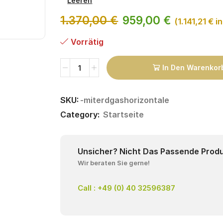
Leeren
1.370,00
€
959,00
€
(
1.141,21
€
in
Vorrätig
In Den Warenkor
SKU:
-miterdgashorizontale
Category:
Startseite
Unsicher? Nicht Das Passende Prod
Wir beraten Sie gerne!
Call : +49 (0) 40 32596387