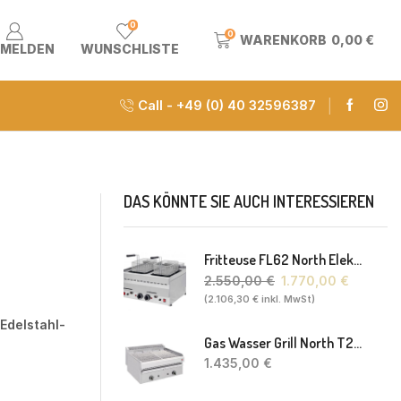
0
0
WARENKORB
0,00
€
MELDEN
WUNSCHLISTE
Call - +49 (0) 40 32596387
DAS KÖNNTE SIE AUCH INTERESSIEREN
Fritteuse FL62 North Elektro 2 X 8-10L 60 X 60 X 30(38) Cm
2.550,00
€
1.770,00
€
(
2.106,30
€
inkl. MwSt)
 Edelstahl-
Gas Wasser Grill North T20 77 X 63 X 43 Cm
1.435,00
€