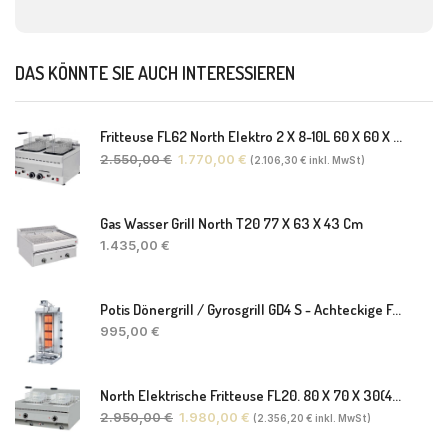
DAS KÖNNTE SIE AUCH INTERESSIEREN
Fritteuse FL62 North Elektro 2 X 8-10L 60 X 60 X 30(38) Cm
2.550,00
€
1.770,00
€
(
2.106,30
€
inkl. MwSt)
Gas Wasser Grill North T20 77 X 63 X 43 Cm
1.435,00
€
Potis Dönergrill / Gyrosgrill GD4 S - Achteckige Fettwanne-Ohne Schaufel
995,00
€
North Elektrische Fritteuse FL20. 80 X 70 X 30(46) Cm
2.950,00
€
1.980,00
€
(
2.356,20
€
inkl. MwSt)