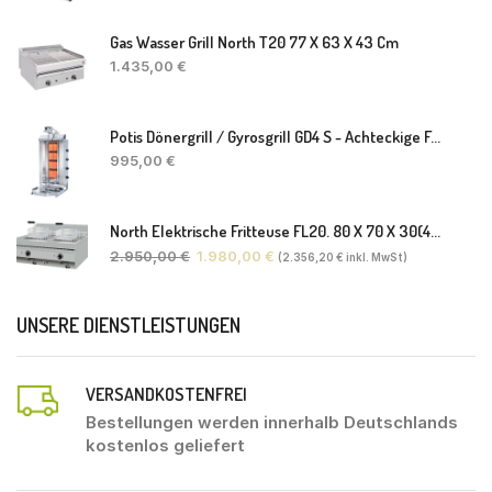
Gas Wasser Grill North T20 77 X 63 X 43 Cm
1.435,00
€
Potis Dönergrill / Gyrosgrill GD4 S - Achteckige Fettwanne-Ohne Schaufel
995,00
€
North Elektrische Fritteuse FL20. 80 X 70 X 30(46) Cm
2.950,00
€
1.980,00
€
(
2.356,20
€
inkl. MwSt)
UNSERE DIENSTLEISTUNGEN
VERSANDKOSTENFREI
Bestellungen werden innerhalb Deutschlands
kostenlos geliefert