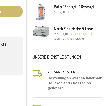
Potis Dönergrill / Gyrosgrill GD4 S - Achteckige Fettwanne-Ohne Schaufel
b
995,00
€
North Elektrische Fritteuse FL20. 80 X 70 X 30(46) Cm
2.950,00
€
1.980,00
€
(
2.356,20
€
inkl. MwSt)
ukt?
UNSERE DIENSTLEISTUNGEN
VERSANDKOSTENFREI
Bestellungen werden innerhalb
Deutschlands kostenlos
geliefert