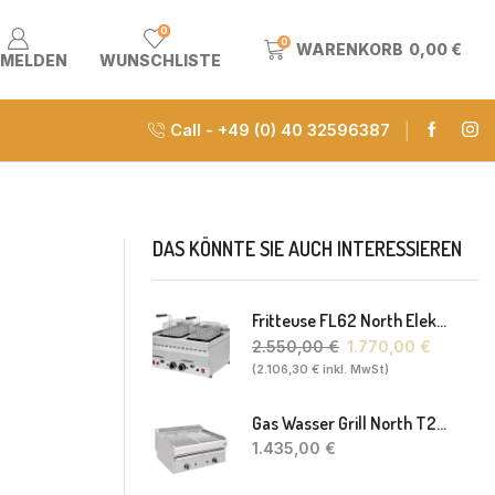
0
0
WARENKORB
0,00
€
MELDEN
WUNSCHLISTE
Call - +49 (0) 40 32596387
DAS KÖNNTE SIE AUCH INTERESSIEREN
Fritteuse FL62 North Elektro 2 X 8-10L 60 X 60 X 30(38) Cm
2.550,00
€
1.770,00
€
(
2.106,30
€
inkl. MwSt)
Gas Wasser Grill North T20 77 X 63 X 43 Cm
1.435,00
€