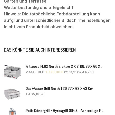
Garten und Terrasse
Wetterbeständig und pflegeleicht
Hinweis: Die tatsächliche Farbdarstellung kann
aufgrund unterschiedlicher Bildschirmeinstellungen
leicht vom Produktbild abweichen.
DAS KÖNNTE SIE AUCH INTERESSIEREN
Fritteuse FL62 North Elektro 2 X 8-10L 60 X 60 X 30(38) Cm
2.550,00
€
1.770,00
€
(
2.106,30
€
inkl. MwSt)
Gas Wasser Grill North T20 77 X 63 X 43 Cm
1.435,00
€
Potis Dönergrill / Gyrosgrill GD4 S - Achteckige Fettwanne-Ohne Schaufel