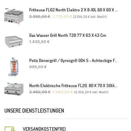
Fritteuse FL62 North Elektro 2 X 8-10L 60 X 60 X 30(38) Cm
2.550,00
€
1.770,00
€
(
2.106,30
€
inkl. MwSt)
Gas Wasser Grill North T20 77 X 63 X 43 Cm
1.435,00
€
Potis Dönergrill / Gyrosgrill GD4 S - Achteckige Fettwanne-Ohne Schaufel
995,00
€
North Elektrische Fritteuse FL20. 80 X 70 X 30(46) Cm
2.950,00
€
1.980,00
€
(
2.356,20
€
inkl. MwSt)
UNSERE DIENSTLEISTUNGEN
VERSANDKOSTENFREI