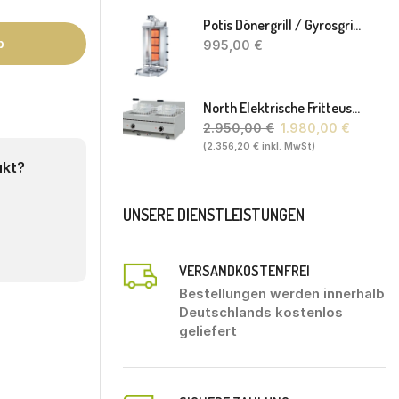
Potis Dönergrill / Gyrosgrill GD4 S - Achteckige Fettwanne-Ohne Schaufel
b
995,00
€
North Elektrische Fritteuse FL20. 80 X 70 X 30(46) Cm
2.950,00
€
1.980,00
€
(
2.356,20
€
inkl. MwSt)
ukt?
UNSERE DIENSTLEISTUNGEN
VERSANDKOSTENFREI
Bestellungen werden innerhalb
Deutschlands kostenlos
geliefert