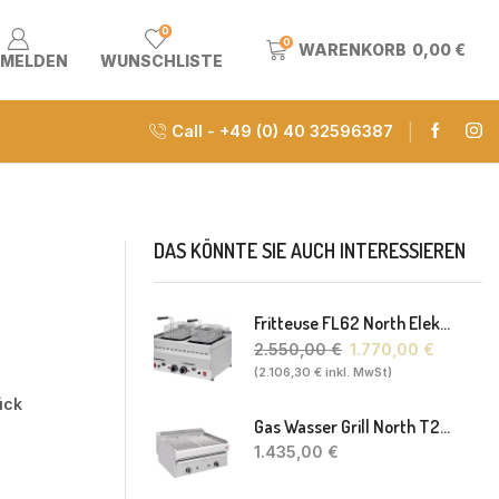
0
0
WARENKORB
0,00
€
MELDEN
WUNSCHLISTE
Call - +49 (0) 40 32596387
DAS KÖNNTE SIE AUCH INTERESSIEREN
Fritteuse FL62 North Elektro 2 X 8-10L 60 X 60 X 30(38) Cm
2.550,00
€
1.770,00
€
(
2.106,30
€
inkl. MwSt)
ück
Gas Wasser Grill North T20 77 X 63 X 43 Cm
1.435,00
€