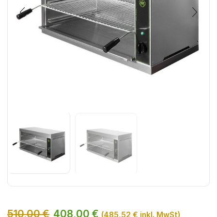
510,00
€
408,00
€
(
485,52
€
inkl. MwSt)