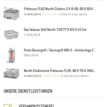
Fritteuse FL62 North Elektro 2 X 8-10L 60 X 60 X 30(38) Cm
2.550,00
€
1.770,00
€
(
2.106,30
€
inkl. MwSt)
Gas Wasser Grill North T20 77 X 63 X 43 Cm
1.435,00
€
Potis Dönergrill / Gyrosgrill GD4 S - Achteckige Fettwanne-Ohne Schaufel
995,00
€
North Elektrische Fritteuse FL20. 80 X 70 X 30(46) Cm
2.950,00
€
1.980,00
€
(
2.356,20
€
inkl. MwSt)
UNSERE DIENSTLEISTUNGEN
VERSANDKOSTENFREI