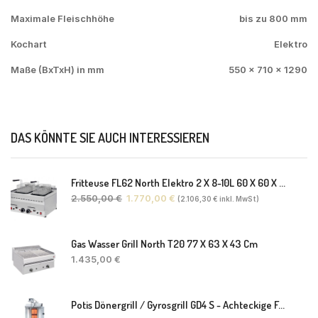
Maximale Fleischhöhe
bis zu 800 mm
Kochart
Elektro
Maße (BxTxH) in mm
550 x 710 x 1290
DAS KÖNNTE SIE AUCH INTERESSIEREN
Fritteuse FL62 North Elektro 2 X 8-10L 60 X 60 X 30(38) Cm
2.550,00
€
1.770,00
€
(
2.106,30
€
inkl. MwSt)
Gas Wasser Grill North T20 77 X 63 X 43 Cm
1.435,00
€
Potis Dönergrill / Gyrosgrill GD4 S - Achteckige Fettwanne-Ohne Schaufel