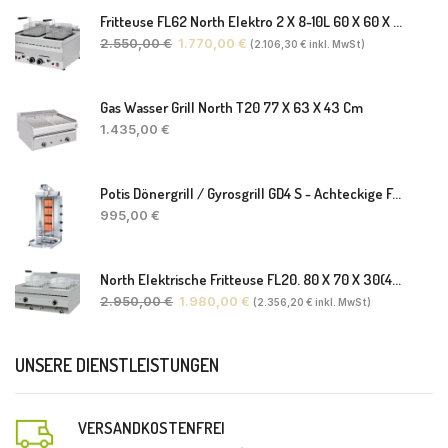
Fritteuse FL62 North Elektro 2 X 8-10L 60 X 60 X 30(38) Cm
2.550,00
€
1.770,00
€
(
2.106,30
€
inkl. MwSt)
Gas Wasser Grill North T20 77 X 63 X 43 Cm
1.435,00
€
Potis Dönergrill / Gyrosgrill GD4 S - Achteckige Fettwanne-Ohne Schaufel
995,00
€
North Elektrische Fritteuse FL20. 80 X 70 X 30(46) Cm
2.950,00
€
1.980,00
€
(
2.356,20
€
inkl. MwSt)
UNSERE DIENSTLEISTUNGEN
VERSANDKOSTENFREI