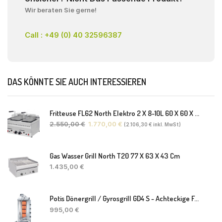
Wir beraten Sie gerne!
Call : +49 (0) 40 32596387
DAS KÖNNTE SIE AUCH INTERESSIEREN
Fritteuse FL62 North Elektro 2 X 8-10L 60 X 60 X 30(38) Cm
2.550,00
€
1.770,00
€
(
2.106,30
€
inkl. MwSt)
Gas Wasser Grill North T20 77 X 63 X 43 Cm
1.435,00
€
Potis Dönergrill / Gyrosgrill GD4 S - Achteckige Fettwanne-Ohne Schaufel
995,00
€