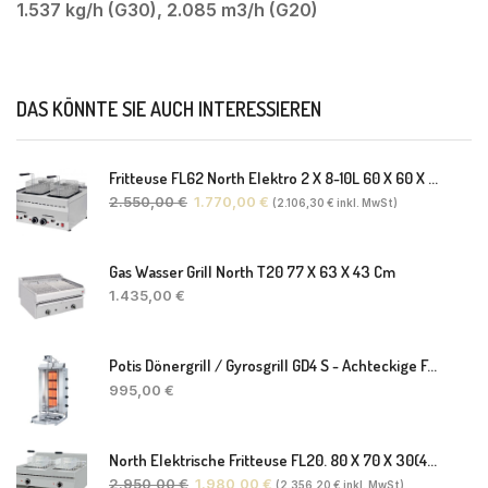
1.537 kg/h (G30), 2.085 m3/h (G20)
DAS KÖNNTE SIE AUCH INTERESSIEREN
Fritteuse FL62 North Elektro 2 X 8-10L 60 X 60 X 30(38) Cm
2.550,00
€
1.770,00
€
(
2.106,30
€
inkl. MwSt)
Gas Wasser Grill North T20 77 X 63 X 43 Cm
1.435,00
€
Potis Dönergrill / Gyrosgrill GD4 S - Achteckige Fettwanne-Ohne Schaufel
995,00
€
North Elektrische Fritteuse FL20. 80 X 70 X 30(46) Cm
2.950,00
€
1.980,00
€
(
2.356,20
€
inkl. MwSt)