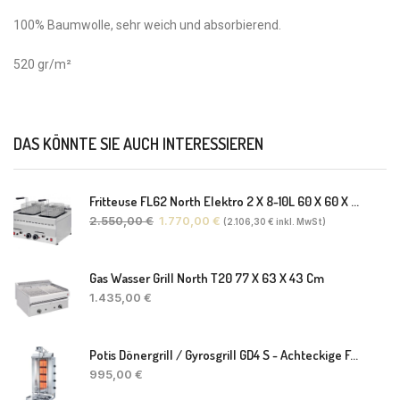
100% Baumwolle, sehr weich und absorbierend.
520 gr/m²
DAS KÖNNTE SIE AUCH INTERESSIEREN
Fritteuse FL62 North Elektro 2 X 8-10L 60 X 60 X 30(38) Cm
2.550,00
€
1.770,00
€
(
2.106,30
€
inkl. MwSt)
Gas Wasser Grill North T20 77 X 63 X 43 Cm
1.435,00
€
Potis Dönergrill / Gyrosgrill GD4 S - Achteckige Fettwanne-Ohne Schaufel
995,00
€