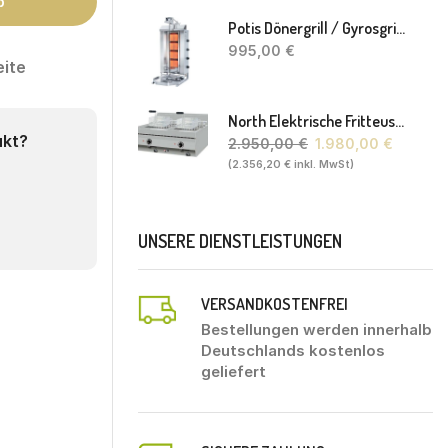
b
Potis Dönergrill / Gyrosgrill GD4 S - Achteckige Fettwanne-Ohne Schaufel
995,00
€
eite
North Elektrische Fritteuse FL20. 80 X 70 X 30(46) Cm
ukt?
2.950,00
€
1.980,00
€
(
2.356,20
€
inkl. MwSt)
UNSERE DIENSTLEISTUNGEN
VERSANDKOSTENFREI
Bestellungen werden innerhalb
Deutschlands kostenlos
geliefert