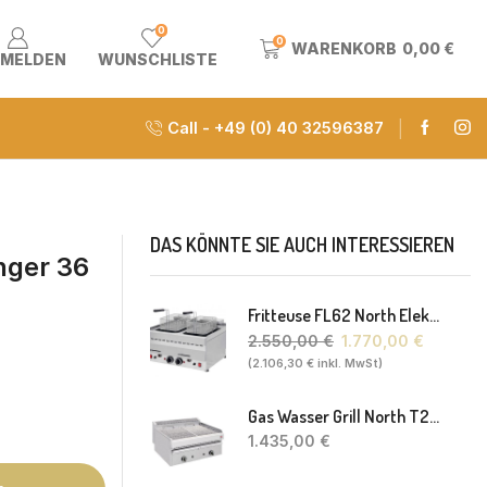
0
0
WARENKORB
0,00
€
MELDEN
WUNSCHLISTE
Call - +49 (0) 40 32596387
DAS KÖNNTE SIE AUCH INTERESSIEREN
nger 36
Fritteuse FL62 North Elektro 2 X 8-10L 60 X 60 X 30(38) Cm
2.550,00
€
1.770,00
€
(
2.106,30
€
inkl. MwSt)
Gas Wasser Grill North T20 77 X 63 X 43 Cm
1.435,00
€