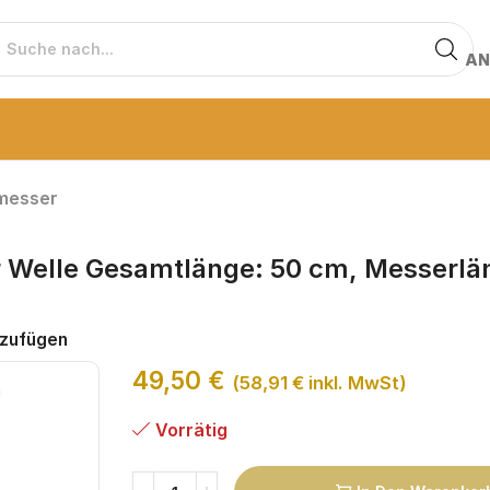
AN
messer
 Welle Gesamtlänge: 50 cm, Messerlä
nzufügen
49,50
€
(
58,91
€
inkl. MwSt)
Vorrätig