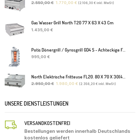
2.550,00
€
1.770,00
€
(
2.106,30
€
inkl. MwSt)
Gas Wasser Grill North T20 77 X 63 X 43 Cm
1.435,00
€
Potis Dönergrill / Gyrosgrill GD4 S - Achteckige Fettwanne-Ohne Schaufel
995,00
€
North Elektrische Fritteuse FL20. 80 X 70 X 30(46) Cm
2.950,00
€
1.980,00
€
(
2.356,20
€
inkl. MwSt)
UNSERE DIENSTLEISTUNGEN
VERSANDKOSTENFREI
Bestellungen werden innerhalb Deutschlands
kostenlos geliefert