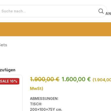
AN
Sets
nzufügen
1.900,00
€
1.600,00
€
(
1.904,0
SALE 16%
MwSt)
ABMESSUNGEN:
TISCH:
200x100x75Y cm.