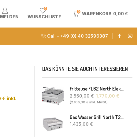
0
0
WARENKORB
0,00
€
MELDEN
WUNSCHLISTE
Call - +49 (0) 40 32596387
DAS KÖNNTE SIE AUCH INTERESSIEREN
Fritteuse FL62 North Elektro 2 X 8-10L 60 X 60 X 30(38) Cm
2.550,00
€
1.770,00
€
0
€
inkl.
(
2.106,30
€
inkl. MwSt)
Gas Wasser Grill North T20 77 X 63 X 43 Cm
1.435,00
€