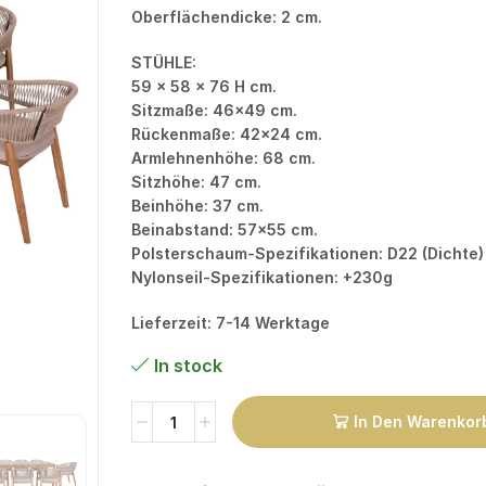
Oberflächendicke: 2 cm.
STÜHLE:
59 x 58 x 76 H cm.
Sitzmaße: 46×49 cm.
Rückenmaße: 42×24 cm.
Armlehnenhöhe: 68 cm.
Sitzhöhe: 47 cm.
Beinhöhe: 37 cm.
Beinabstand: 57×55 cm.
Polsterschaum-Spezifikationen: D22 (Dichte)
Nylonseil-Spezifikationen: +230g
Lieferzeit: 7-14 Werktage
In stock
In Den Warenkor