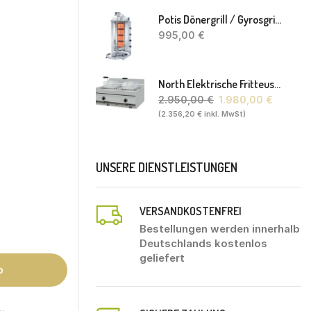
Potis Dönergrill / Gyrosgrill GD4 S - Achteckige Fettwanne-Ohne Schaufel
995,00
€
North Elektrische Fritteuse FL20. 80 X 70 X 30(46) Cm
2.950,00
€
1.980,00
€
(
2.356,20
€
inkl. MwSt)
UNSERE DIENSTLEISTUNGEN
VERSANDKOSTENFREI
Bestellungen werden innerhalb
Deutschlands kostenlos
geliefert
b