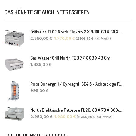
DAS KÖNNTE SIE AUCH INTERESSIEREN
Fritteuse FL62 North Elektro 2 X 8-10L 60 X 60 X 30(38) Cm
2.550,00
€
1.770,00
€
(
2.106,30
€
inkl. MwSt)
Gas Wasser Grill North T20 77 X 63 X 43 Cm
1.435,00
€
Potis Dönergrill / Gyrosgrill GD4 S - Achteckige Fettwanne-Ohne Schaufel
995,00
€
North Elektrische Fritteuse FL20. 80 X 70 X 30(46) Cm
2.950,00
€
1.980,00
€
(
2.356,20
€
inkl. MwSt)
UNSERE DIENSTLEISTUNGEN