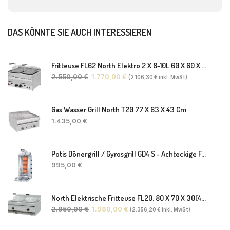
DAS KÖNNTE SIE AUCH INTERESSIEREN
Fritteuse FL62 North Elektro 2 X 8-10L 60 X 60 X 30(38) Cm
2.550,00
€
1.770,00
€
(
2.106,30
€
inkl. MwSt)
Gas Wasser Grill North T20 77 X 63 X 43 Cm
1.435,00
€
Potis Dönergrill / Gyrosgrill GD4 S - Achteckige Fettwanne-Ohne Schaufel
995,00
€
North Elektrische Fritteuse FL20. 80 X 70 X 30(46) Cm
2.950,00
€
1.980,00
€
(
2.356,20
€
inkl. MwSt)