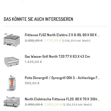
DAS KÖNNTE SIE AUCH INTERESSIEREN
Fritteuse FL62 North Elektro 2 X 8-10L 60 X 60 X 30(38) Cm
2.550,00
€
1.770,00
€
(
2.106,30
€
inkl. MwSt)
Gas Wasser Grill North T20 77 X 63 X 43 Cm
1.435,00
€
Potis Dönergrill / Gyrosgrill GD4 S - Achteckige Fettwanne-Ohne Schaufel
995,00
€
North Elektrische Fritteuse FL20. 80 X 70 X 30(46) Cm
2.950,00
€
1.980,00
€
(
2.356,20
€
inkl. MwSt)