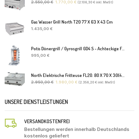
2.550,00
€
1.770,00
€
(
2.106,30
€
inkl. MwSt)
Gas Wasser Grill North T20 77 X 63 X 43 Cm
1.435,00
€
Potis Dönergrill / Gyrosgrill GD4 S - Achteckige Fettwanne-Ohne Schaufel
995,00
€
North Elektrische Fritteuse FL20. 80 X 70 X 30(46) Cm
2.950,00
€
1.980,00
€
(
2.356,20
€
inkl. MwSt)
UNSERE DIENSTLEISTUNGEN
VERSANDKOSTENFREI
Bestellungen werden innerhalb Deutschlands
kostenlos geliefert