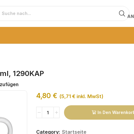
AN
 ml, 1290KAP
nzufügen
4,80
€
(
5,71
€
inkl. MwSt)
In Den Warenkor
Category:
Startseite