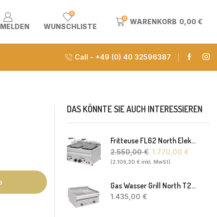
0
0
WARENKORB
0,00
€
MELDEN
WUNSCHLISTE
Call - +49 (0) 40 32596387
DAS KÖNNTE SIE AUCH INTERESSIEREN
Fritteuse FL62 North Elektro 2 X 8-10L 60 X 60 X 30(38) Cm
2.550,00
€
1.770,00
€
(
2.106,30
€
inkl. MwSt)
b
Gas Wasser Grill North T20 77 X 63 X 43 Cm
1.435,00
€