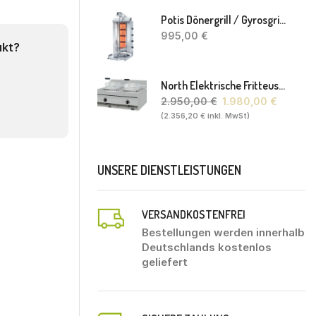
Potis Dönergrill / Gyrosgrill GD4 S - Achteckige Fettwanne-Ohne Schaufel
995,00
€
ukt?
North Elektrische Fritteuse FL20. 80 X 70 X 30(46) Cm
2.950,00
€
1.980,00
€
(
2.356,20
€
inkl. MwSt)
UNSERE DIENSTLEISTUNGEN
VERSANDKOSTENFREI
Bestellungen werden innerhalb
Deutschlands kostenlos
geliefert