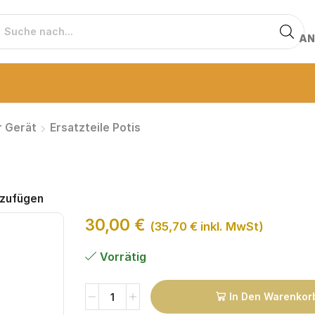
AN
r Gerät
Ersatzteile Potis
nzufügen
30,00
€
(
35,70
€
inkl. MwSt)
Vorrätig
In Den Warenkor