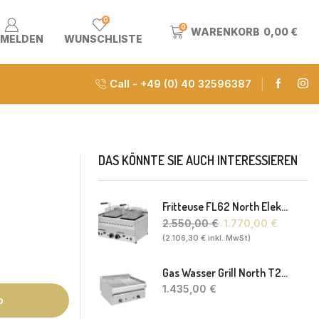
0
0
WARENKORB
0,00
€
MELDEN
WUNSCHLISTE
Call - +49 (0) 40 32596387
DAS KÖNNTE SIE AUCH INTERESSIEREN
Fritteuse FL62 North Elektro 2 X 8-10L 60 X 60 X 30(38) Cm
2.550,00
€
1.770,00
€
(
2.106,30
€
inkl. MwSt)
Gas Wasser Grill North T20 77 X 63 X 43 Cm
1.435,00
€
b