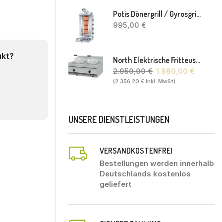
Potis Dönergrill / Gyrosgrill GD4 S - Achteckige Fettwanne-Ohne Schaufel
995,00
€
ukt?
North Elektrische Fritteuse FL20. 80 X 70 X 30(46) Cm
2.950,00
€
1.980,00
€
(
2.356,20
€
inkl. MwSt)
UNSERE DIENSTLEISTUNGEN
VERSANDKOSTENFREI
Bestellungen werden innerhalb
Deutschlands kostenlos
geliefert