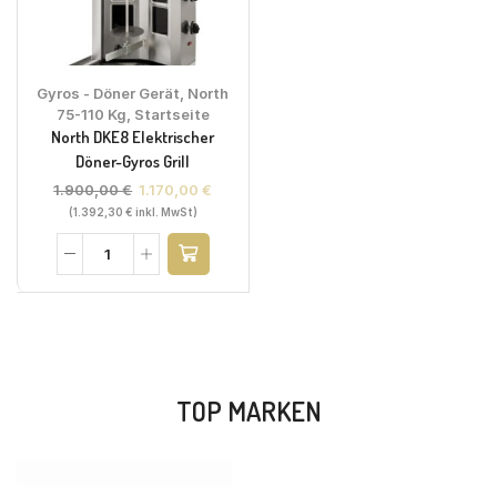
Gyros - Döner Gerät
,
North
75-110 Kg
,
Startseite
North DKE8 Elektrischer
Döner-Gyros Grill
1.900,00
€
1.170,00
€
(
1.392,30
€
inkl. MwSt)
TOP MARKEN